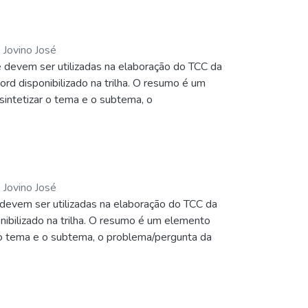
 Jovino José
 devem ser utilizadas na elaboração do TCC da
rd disponibilizado na trilha. O resumo é um
sintetizar o tema e o subtema, o
icos do artigo. Evite frases longas e não se
ira página em Fonte Arial 12, espaçamento
údo do trabalho: palavras-chave, isto é,
ção que o autor faz com o seu conteúdo
 Jovino José
devem ser utilizadas na elaboração do TCC da
nibilizado na trilha. O resumo é um elemento
r o tema e o subtema, o problema/pergunta da
rases longas e não se recorre a citações ou uso
12, espaçamento simples (1,0) e não deve
s-chave, isto é, conjunto de termos que
o seu conteúdo (linguagem natural).