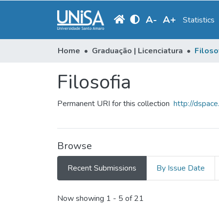
A
-
A
+
Statistics
Home
Graduação | Licenciatura
Filoso
Filosofia
Permanent URI for this collection
http://dspac
Browse
Recent Submissions
By Issue Date
Recent Submissions
Now showing
1 - 5 of 21