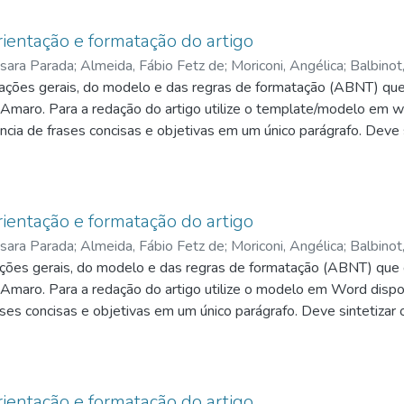
entação e formatação do artigo
sara Parada; Almeida, Fábio Fetz de; Moriconi, Angélica; Balbinot,
tações gerais, do modelo e das regras de formatação (ABNT) que
 Amaro. Para a redação do artigo utilize o template/modelo em wo
ncia de frases concisas e objetivas em um único parágrafo. Deve 
tificativas do estudo, o objetivo, a metodologia e as partes/ tóp
ustração (gráfico, tabela, fórmulas), ou siglas. Aparece na prime
as. É seguido, logo abaixo, das palavras representativas do conte
 do documento. São atribuídas livremente, de acordo com a rela
entação e formatação do artigo
sara Parada; Almeida, Fábio Fetz de; Moriconi, Angélica; Balbinot,
ções gerais, do modelo e das regras de formatação (ABNT) que 
o Amaro. Para a redação do artigo utilize o modelo em Word dispo
rases concisas e objetivas em um único parágrafo. Deve sintetiza
, o objetivo, a metodologia e as partes/ tópicos do artigo. Evite f
 fórmulas), ou siglas. Aparece na primeira página em Fonte Arial 
o, das palavras representativas do conteúdo do trabalho: palavra
uídas livremente, de acordo com a relação que o autor faz com 
entação e formatação do artigo