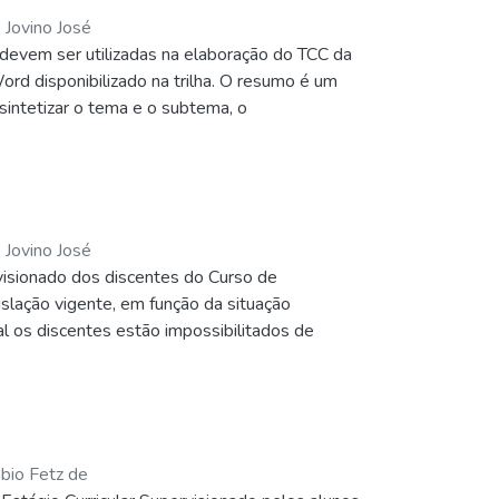
 Jovino José
devem ser utilizadas na elaboração do TCC da
ord disponibilizado na trilha. O resumo é um
sintetizar o tema e o subtema, o
icos do artigo. Evite frases longas e não se
ira página em Fonte Arial 12, espaçamento
údo do trabalho: palavras-chave, isto é,
ção que o autor faz com o seu conteúdo
 Jovino José
rvisionado dos discentes do Curso de
islação vigente, em função da situação
 os discentes estão impossibilitados de
l de Educação - CNE/CP Nº: 5/2020 do Processo
io através de atividades não presenciais. No
 processo de oferta de aprendizado não
do que estágios vinculados às práticas na
eja por aulas gravadas etc. (CNE/CP, 2020,
ábio Fetz de
de competências de ensino-aprendizagem para a