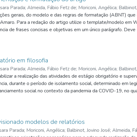
sara Parada; Almeida, Fábio Fetz de; Moriconi, Angélica; Balbinot,
ções gerais, do modelo e das regras de formatação (ABNT) que 
 Amaro. Para a redação do artigo utilize o template/modelo em W
ncia de frases concisas e objetivas em um único parágrafo. Deve 
tificativas do estudo, o objetivo, a metodologia e as partes/ tóp
ustração (gráfico, tabela, fórmulas), ou siglas. Aparece na prime
as. É seguido, logo abaixo, das palavras representativas do conte
 do documento. São atribuídas livremente, de acordo com a rela
tório em filosofia
sara Parada; Almeida, Fábio Fetz de; Moriconi, Angélica; Balbinot,
ilizar a realização das atividades de estágio obrigatório e supe
ância, durante o período de isolamento social, determinado em leg
nciamento social no contexto da pandemia da COVID-19, no qual
io da Educação (MEC), por meio do PARECER do Concelho Naciona
ibilidade de realização da carga horária mínima anual de Estág
 professores, as práticas didáticas vão ao encontro de um amplo
s anos finais do ensino fundamental e médio. Produz, assim, senti
visionado modelos de relatórios
e forma igualmente virtual ou não presencial, seja a distância, s
ara Parada; Moriconi, Angélica; Balbinot, Jovino José; Almeida, F
a a formação do licenciando, pois possibilita o desenvolvimento 