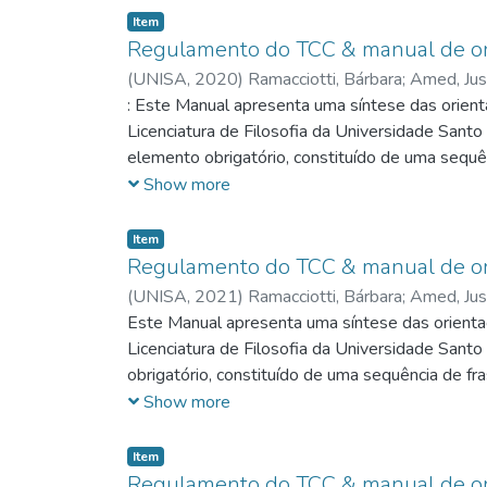
Item
Regulamento do TCC & manual de ori
(
UNISA,
2020
)
Ramacciotti, Bárbara; Amed, Jus
: Este Manual apresenta uma síntese das orien
Licenciatura de Filosofia da Universidade Santo
elemento obrigatório, constituído de uma sequê
problema/pergunta da pesquisa, as hipóteses, jus
Show more
recorre a citações ou uso de qualquer tipo de il
simples (1,0) e não deve ultrapassar 250 palavr
Item
conjunto de termos que representam o conteúdo
Regulamento do TCC & manual de ori
(linguagem natural).
(
UNISA,
2021
)
Ramacciotti, Bárbara; Amed, Jus
Este Manual apresenta uma síntese das orienta
Licenciatura de Filosofia da Universidade Sant
obrigatório, constituído de uma sequência de f
pesquisa, as hipóteses, justificativas do estudo
Show more
de qualquer tipo de ilustração (gráfico, tabela,
ultrapassar 250 palavras. É seguido, logo abaix
Item
representam o conteúdo do documento. São atrib
Regulamento do TCC & manual de ori