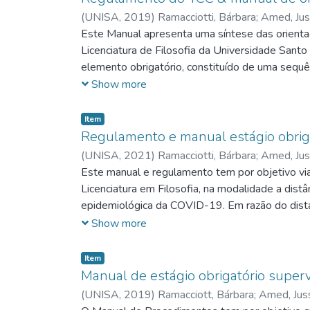
(
UNISA,
2019
)
Ramacciotti, Bárbara; Amed, Jus
Este Manual apresenta uma síntese das orienta
Licenciatura de Filosofia da Universidade Santo
elemento obrigatório, constituído de uma sequê
problema/pergunta da pesquisa, as hipóteses, jus
Show more
recorre a citações ou uso de qualquer tipo de il
simples (1,0) e não deve ultrapassar 250 palavr
Item
conjunto de termos que representam o conteúdo
Regulamento e manual estágio obriga
(linguagem natural).
(
UNISA,
2021
)
Ramacciotti, Bárbara; Amed, Jus
Este manual e regulamento tem por objetivo viab
Licenciatura em Filosofia, na modalidade a dist
epidemiológica da COVID-19. Em razão do dista
realizar suas práticas de estágio, o Ministér
Show more
Nº: 23001.000334/2020-21 – dispõe sobre a poss
caso dos cursos de licenciatura ou formação de
Item
presencial à educação básica, principalmente ao
Manual de estágio obrigatório super
escola, em sala de aula, possam ser realizados d
(
UNISA,
2019
)
Ramacciott, Bárbara; Amed, Juss
p.17). A realização do estágio é essencial par