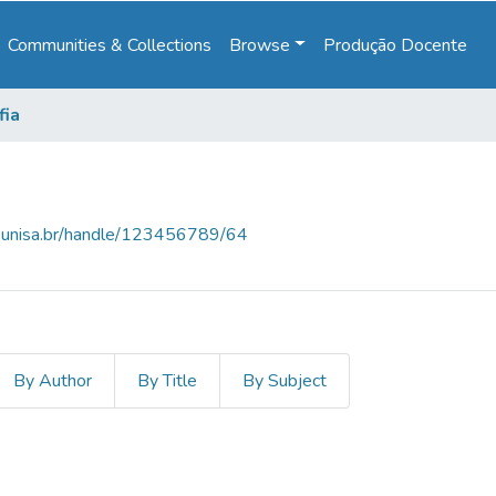
Communities & Collections
Browse
Produção Docente
fia
e.unisa.br/handle/123456789/64
By Author
By Title
By Subject