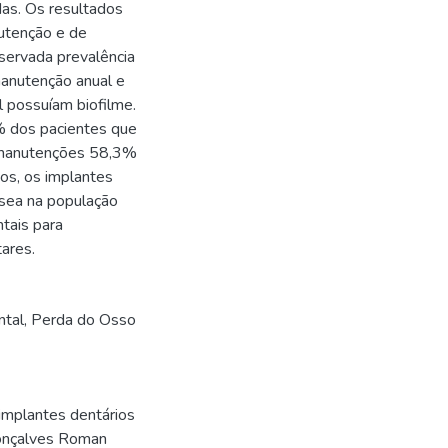
adas. Os resultados
utenção e de
servada prevalência
anutenção anual e
 possuíam biofilme.
 dos pacientes que
m manutenções 58,3%
os, os implantes
sea na população
tais para
ares.
ntal
,
Perda do Osso
 implantes dentários
Gonçalves Roman