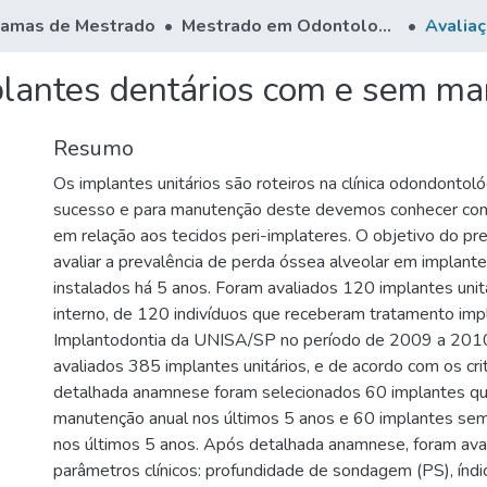
ramas de Mestrado
Mestrado em Odontologia
mplantes dentários com e sem m
Resumo
Os implantes unitários são roteiros na clínica odondontol
sucesso e para manutenção deste devemos conhecer c
em relação aos tecidos peri-implateres. O objetivo do pr
avaliar a prevalência de perda óssea alveolar em implante
instalados há 5 anos. Foram avaliados 120 implantes unit
interno, de 120 indivíduos que receberam tratamento impla
Implantodontia da UNISA/SP no período de 2009 a 2010.
avaliados 385 implantes unitários, e de acordo com os crit
detalhada anamnese foram selecionados 60 implantes q
manutenção anual nos últimos 5 anos e 60 implantes se
nos últimos 5 anos. Após detalhada anamnese, foram ava
parâmetros clínicos: profundidade de sondagem (PS), índic