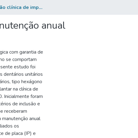
Avaliação clínica de implantes dentários com e sem manutenção anual
anutenção anual
ógica com garantia de
omo se comportam
esente estudo foi
s dentários unitários
ários, tipo hexágono
ntar na clínica de
 Inicialmente foram
érios de inclusão e
ue receberam
m manutenção anual
liados os
e de placa (IP) e