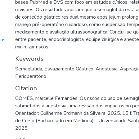
bases PubMed e BVS com foco em estudos clínicos, rela
revisões. Os resultados indicam que a semaglutida está 
de conteúdo gástrico residual mesmo após jejum prolong
manejo pré-operatório cuidadoso, como suspensão tempo
medicamento e avaliação ultrassonográfica. Conclui-se q
entre paciente, endocrinologista, equipe cirúrgica e anesté
tos
minimizar riscos.
Keywords
Semaglutida
,
Esvaziamento Gástrico
,
Anestesia
,
Aspiraçã
Perioperatório
Citation
GOMES, Marcelle Fernandes. Os riscos do uso de semagl
submetidos à anestesia: uma revisão dos impactos no per
Orientador: Guilherme Erdmann da Silveira. 2025. 15 f. T
de Curso (Bacharelado em Medicina) - Universidade Sant
2025.