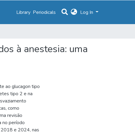
Library
Periodicals
Log In
dos à anestesia: uma
te ao glucagon tipo
etes tipo 2 e na
esvaziamento
cas, como
uma revisão
da no período
re 2018 e 2024, nas