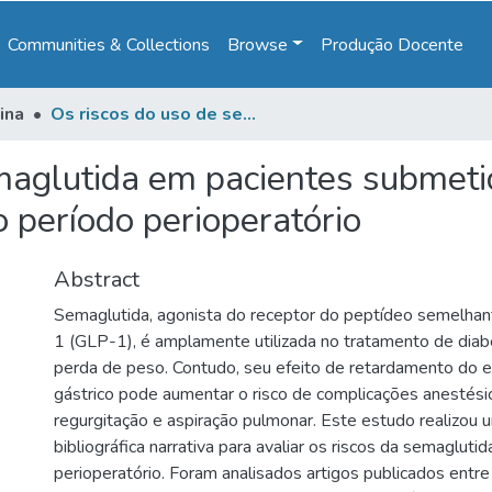
Communities & Collections
Browse
Produção Docente
ina
Os riscos do uso de semaglutida em pacientes submetidos à anestesia: uma revisão dos impactos no período perioperatório
maglutida em pacientes submeti
 período perioperatório
Abstract
Semaglutida, agonista do receptor do peptídeo semelhan
1 (GLP-1), é amplamente utilizada no tratamento de diab
perda de peso. Contudo, seu efeito de retardamento do 
gástrico pode aumentar o risco de complicações anestési
regurgitação e aspiração pulmonar. Este estudo realizou 
bibliográfica narrativa para avaliar os riscos da semagluti
perioperatório. Foram analisados artigos publicados ent