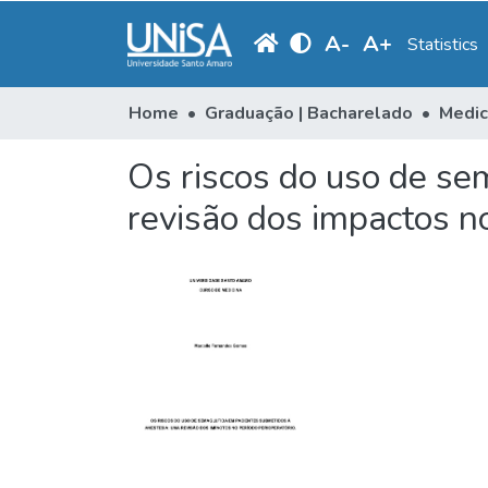
A
-
A
+
Statistics
Home
Graduação | Bacharelado
Medic
Os riscos do uso de se
revisão dos impactos no