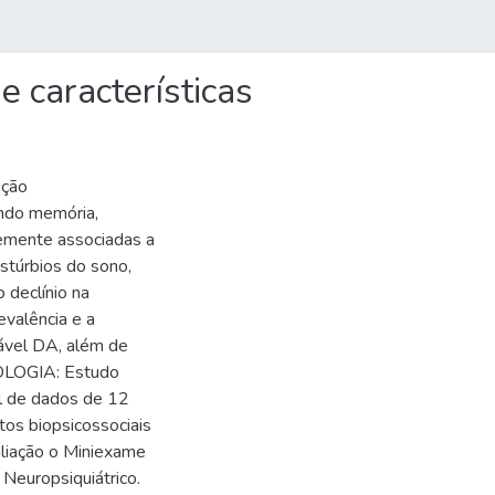
e características
ição
indo memória,
emente associadas a
stúrbios do sono,
 declínio na
evalência e a
ável DA, além de
DOLOGIA: Estudo
al de dados de 12
tos biopsicossociais
aliação o Miniexame
 Neuropsiquiátrico.