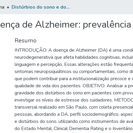
na
Distúrbios do sono e doença de Alzheimer: prevalência e características
ença de Alzheimer: prevalência 
Resumo
INTRODUÇÃO: A doença de Alzheimer (DA) é uma cond
neurodegenerativa que afeta habilidades cognitivas, inclu
linguagem e percepção. Essas alterações estão frequent
sintomas neuropsiquiátricos ou comportamentais, como di
que podem contribuir para a institucionalização precoce e o
qualidade de vida dos pacientes. OBJETIVO: Analisar a pr
gravidade dos distúrbios do sono em pacientes com prov
investigar os níveis de estresse dos cuidadores. METO
transversal realizado em São Paulo, com coleta presenci
pessoas, abordando a DA, perfil sociodemográfico, aspec
e distúrbios do sono, utilizando como instrumentos de av
do Estado Mental, Clinical Dementia Rating e o Inventário