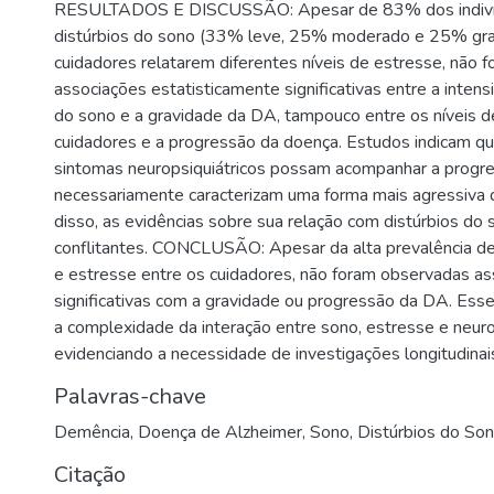
RESULTADOS E DISCUSSÃO: Apesar de 83% dos indiví
distúrbios do sono (33% leve, 25% moderado e 25% gr
cuidadores relatarem diferentes níveis de estresse, não f
associações estatisticamente significativas entre a intens
do sono e a gravidade da DA, tampouco entre os níveis 
cuidadores e a progressão da doença. Estudos indicam q
sintomas neuropsiquiátricos possam acompanhar a progr
necessariamente caracterizam uma forma mais agressiva
disso, as evidências sobre sua relação com distúrbios d
conflitantes. CONCLUSÃO: Apesar da alta prevalência de
e estresse entre os cuidadores, não foram observadas a
significativas com a gravidade ou progressão da DA. Ess
a complexidade da interação entre sono, estresse e neu
evidenciando a necessidade de investigações longitudinai
Palavras-chave
Demência
,
Doença de Alzheimer
,
Sono
,
Distúrbios do So
Citação