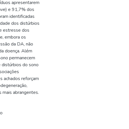
duos apresentarem
ave) e 91,7% dos
oram identificadas
idade dos distúrbios
de estresse dos
ue, embora os
essão da DA, não
 da doença. Além
o sono permanecem
 distúrbios do sono
ssociações
es achados reforçam
rodegeneração,
s mais abrangentes.
no