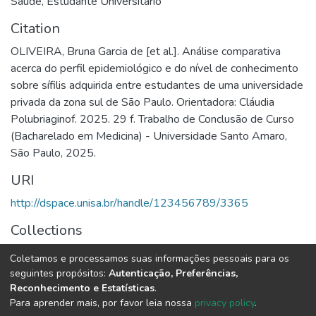
Saúde
,
Estudante Universitário
Citation
OLIVEIRA, Bruna Garcia de [et al.]. Análise comparativa
acerca do perfil epidemiológico e do nível de conhecimento
sobre sífilis adquirida entre estudantes de uma universidade
privada da zona sul de São Paulo. Orientadora: Cláudia
Polubriaginof. 2025. 29 f. Trabalho de Conclusão de Curso
(Bacharelado em Medicina) - Universidade Santo Amaro,
São Paulo, 2025.
URI
http://dspace.unisa.br/handle/123456789/3365
Collections
Medicina
Coletamos e processamos suas informações pessoais para os
seguintes propósitos:
Autenticação, Preferências,
Full item page
Reconhecimento e Estatísticas
.
Para aprender mais, por favor leia nossa
privacy policy
.