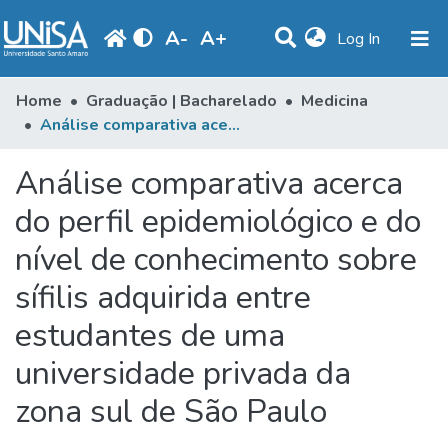
A
-
A
+
(current)
Log In
Statistics
Home
Graduação | Bacharelado
Medicina
Análise comparativa acerca do perfil epidemiológico e do nível de conhecimento sobre sífilis adquirida entre estudantes de uma universidade privada da zona sul de São Paulo
Communities & Collections
Análise comparativa acerca
Browse
do perfil epidemiológico e do
Produção Docente
nível de conhecimento sobre
Library
sífilis adquirida entre
Periodicals
estudantes de uma
universidade privada da
zona sul de São Paulo