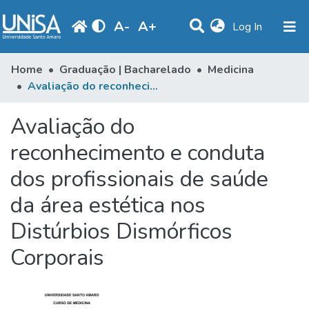
A
-
A
+
(current)
Log In
Statistics
Home
Graduação | Bacharelado
Medicina
Avaliação do reconhecimento e conduta dos profissionais de saúde da área estética nos Distúrbios Dismórficos Corporais
Communities & Collections
Avaliação do
Browse
reconhecimento e conduta
Produção Docente
dos profissionais de saúde
Library
da área estética nos
Periodicals
Distúrbios Dismórficos
Corporais