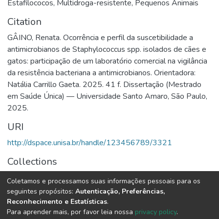
Estafilococos
,
Multidroga-resistente
,
Pequenos Animais
Citation
GÂINO, Renata. Ocorrência e perfil da suscetibilidade a
antimicrobianos de Staphylococcus spp. isolados de cães e
gatos: participação de um laboratório comercial na vigilância
da resistência bacteriana a antimicrobianos. Orientadora:
Natália Carrillo Gaeta. 2025. 41 f. Dissertação (Mestrado
em Saúde Única) — Universidade Santo Amaro, São Paulo,
2025.
URI
http://dspace.unisa.br/handle/123456789/3321
Collections
Mestrado em Saúde Única
Coletamos e processamos suas informações pessoais para os
seguintes propósitos:
Autenticação, Preferências,
Full item page
Reconhecimento e Estatísticas
.
Para aprender mais, por favor leia nossa
privacy policy
.