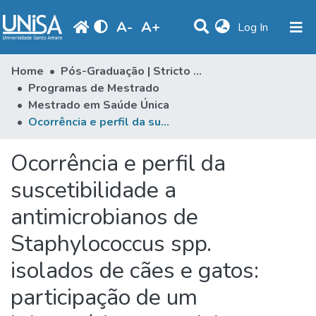
A
-
A
+
(current)
Log In
Statistics
Home
Pós-Graduação | Stricto Sensu
Programas de Mestrado
Communities & Collections
Mestrado em Saúde Única
Ocorrência e perfil da suscetibilidade a antimicrobianos de Staphylococcus spp. isolados de cães e gatos: participação de um laboratório comercial na vigilância da resistência bacteriana a antimicrobianos
Browse
Produção Docente
Ocorrência e perfil da
Library
suscetibilidade a
antimicrobianos de
Periodicals
Staphylococcus spp.
isolados de cães e gatos:
participação de um