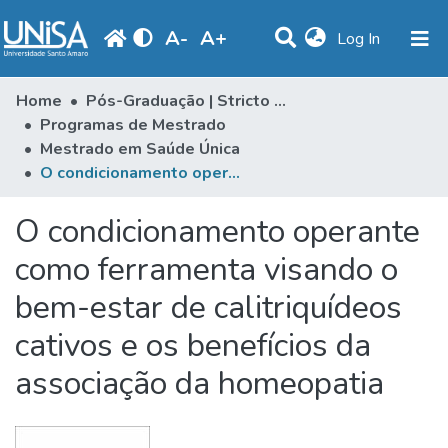
A
-
A
+
(current)
Log In
Statistics
Home
Pós-Graduação | Stricto Sensu
Programas de Mestrado
Communities & Collections
Mestrado em Saúde Única
O condicionamento operante como ferramenta visando o bem-estar de calitriquídeos cativos e os benefícios da associação da homeopatia
Browse
Produção Docente
O condicionamento operante
Library
como ferramenta visando o
bem-estar de calitriquídeos
Periodicals
cativos e os benefícios da
associação da homeopatia