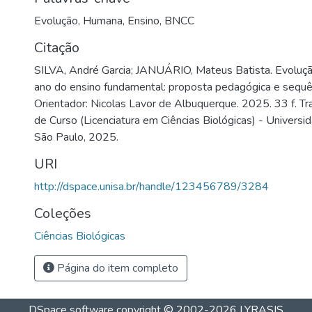
Evolução
,
Humana
,
Ensino
,
BNCC
Citação
SILVA, André Garcia; JANUÁRIO, Mateus Batista. Evoluçã
ano do ensino fundamental: proposta pedagógica e sequên
Orientador: Nicolas Lavor de Albuquerque. 2025. 33 f. T
de Curso (Licenciatura em Ciências Biológicas) - Univers
São Paulo, 2025.
URI
http://dspace.unisa.br/handle/123456789/3284
Coleções
Ciências Biológicas
Página do item completo
DSpace software
copyright © 2002-2026
LYRASIS