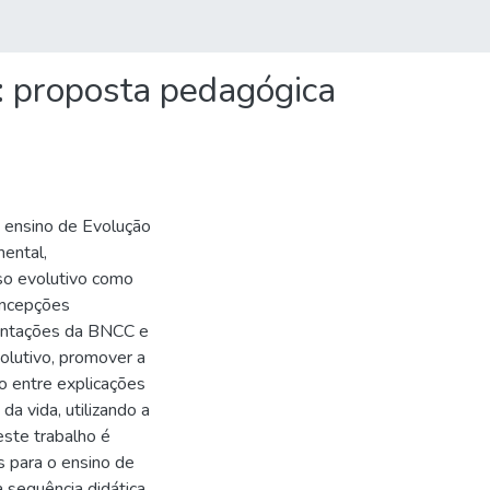
: proposta pedagógica
 ensino de Evolução
ental,
so evolutivo como
oncepções
rientações da BNCC e
lutivo, promover a
ão entre explicações
da vida, utilizando a
este trabalho é
s para o ensino de
sequência didática.