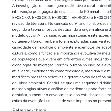
A investigação, de abordagem qualitativa e caráter descri
intervenção pedagógica de cinco aulas de 50 minutos alin
EF09CI02, EF09CI03, EF09CI04, EF09CI10 e EF09CI11
revisão de literatura. No currículo do 9º ano, foi abordada 
segundo a teoria sintética, destacando a origem africana
modelo out of Africa, suas rotas migratórias e interações
do gênero Homo. Também foram exploradas suas vantage
capacidade de modificar o ambiente e exemplos de adapt
culturais, como a função e a importância evolutiva da mel
de populações que vivem em diferentes climas, incluindo o
cronologias de migração. Por fim, o trabalho discute a ev
atualidade, evidenciando como tecnologia, medicina e est
modificam pressões seletivas e geram novos desafios pa
equilíbrio ambiental. Conclui-se que uma sequência didáti
metodologias ativas e análise de evidências pode fortalec
científica, aumentar o envolvimento dos estudantes e am
crítica da evolução humana e de seus impactos no present
Palavras-chave