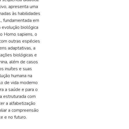
tivo, apresenta uma
hadas às habilidades
, fundamentada em
a evolução biológica
 do Homo sapiens, o
 com outras espécies
ns adaptativas, a
ações biológicas e
anina, além de casos
s inuítes e suas
olução humana na
ilo de vida moderno
ra a saúde e para o
ca estruturada com
er a alfabetização
pliar a compreensão
e e no futuro.