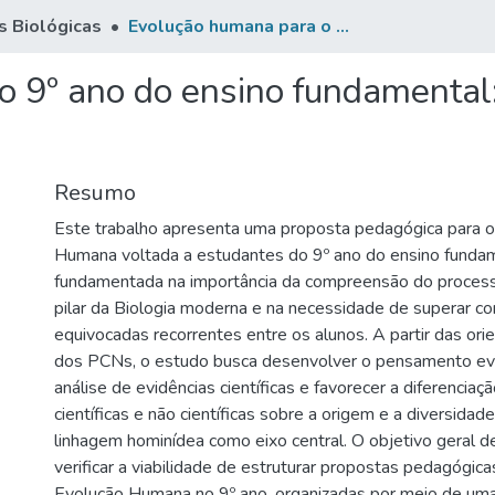
s Biológicas
Evolução humana para o 9º ano do ensino fundamental: proposta pedagógica e sequência didática
o 9º ano do ensino fundamental
Resumo
Este trabalho apresenta uma proposta pedagógica para o
Humana voltada a estudantes do 9º ano do ensino fundam
fundamentada na importância da compreensão do proces
pilar da Biologia moderna e na necessidade de superar c
equivocadas recorrentes entre os alunos. A partir das o
dos PCNs, o estudo busca desenvolver o pensamento evo
análise de evidências científicas e favorecer a diferenciaç
científicas e não científicas sobre a origem e a diversidade 
linhagem hominídea como eixo central. O objetivo geral d
verificar a viabilidade de estruturar propostas pedagógica
Evolução Humana no 9º ano, organizadas por meio de uma 