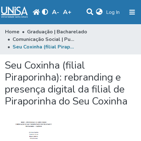
A
-
A
+
(current)
Log In
Statistics
Home
Graduação | Bacharelado
Comunicação Social | Publicidade & Propaganda
Communities & Collections
Seu Coxinha (filial Piraporinha): rebranding e presença digital da filial de Piraporinha do Seu Coxinha
Browse
Seu Coxinha (filial
Produção Docente
Piraporinha): rebranding e
Library
presença digital da filial de
Periodicals
Piraporinha do Seu Coxinha