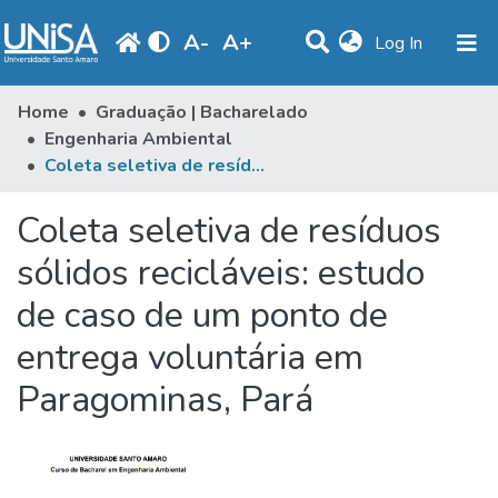
A
-
A
+
(current)
Log In
Statistics
Home
Graduação | Bacharelado
Engenharia Ambiental
Communities & Collections
Coleta seletiva de resíduos sólidos recicláveis: estudo de caso de um ponto de entrega voluntária em Paragominas, Pará
Browse
Coleta seletiva de resíduos
Produção Docente
sólidos recicláveis: estudo
Library
de caso de um ponto de
Periodicals
entrega voluntária em
Paragominas, Pará