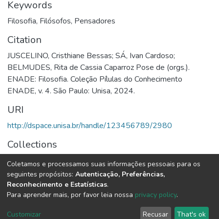
Keywords
Filosofia
,
Filósofos
,
Pensadores
Citation
JUSCELINO, Cristhiane Bessas; SÁ, Ivan Cardoso;
BELMUDES, Rita de Cassia Caparroz Pose de (orgs.).
ENADE: Filosofia. Coleção Pílulas do Conhecimento
ENADE, v. 4. São Paulo: Unisa, 2024.
URI
http://dspace.unisa.br/handle/123456789/2980
Collections
Ebooks | Coleção de Livros
Coletamos e processamos suas informações pessoais para os
seguintes propósitos:
Autenticação, Preferências,
Full item page
Reconhecimento e Estatísticas
.
Para aprender mais, por favor leia nossa
privacy policy
.
DSpace software
copyright © 2002-2026
LYRASIS
Customizar
Recusar
That's ok