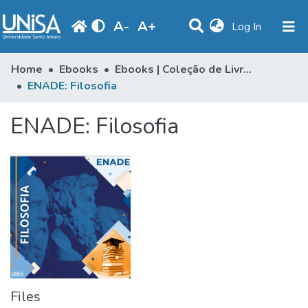
A
-
A
+
(current)
Log In
Statistics
Home
Ebooks
Ebooks | Coleção de Livros
ENADE: Filosofia
Communities & Collections
ENADE: Filosofia
Browse
Produção Docente
Library
Periodicals
Files