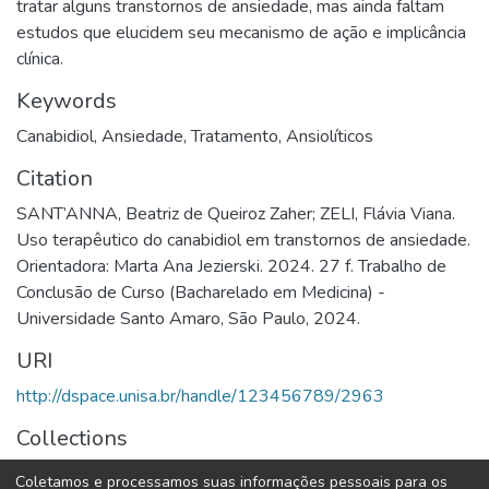
tratar alguns transtornos de ansiedade, mas ainda faltam
estudos que elucidem seu mecanismo de ação e implicância
clínica.
Keywords
Canabidiol
,
Ansiedade
,
Tratamento
,
Ansiolíticos
Citation
SANT’ANNA, Beatriz de Queiroz Zaher; ZELI, Flávia Viana.
Uso terapêutico do canabidiol em transtornos de ansiedade.
Orientadora: Marta Ana Jezierski. 2024. 27 f. Trabalho de
Conclusão de Curso (Bacharelado em Medicina) -
Universidade Santo Amaro, São Paulo, 2024.
URI
http://dspace.unisa.br/handle/123456789/2963
Collections
Medicina
Coletamos e processamos suas informações pessoais para os