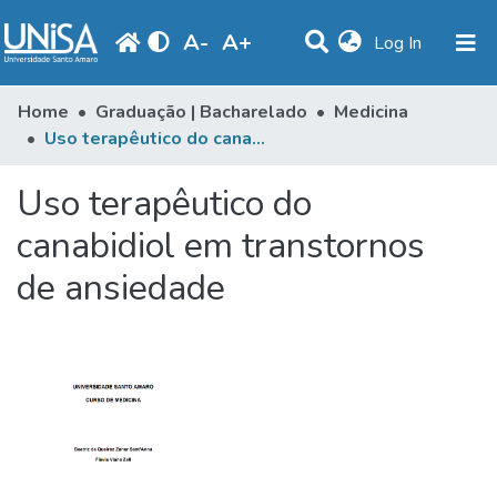
A
-
A
+
(current)
Log In
Statistics
Home
Graduação | Bacharelado
Medicina
Uso terapêutico do canabidiol em transtornos de ansiedade
Communities & Collections
Uso terapêutico do
Browse
canabidiol em transtornos
Produção Docente
de ansiedade
Library
Periodicals