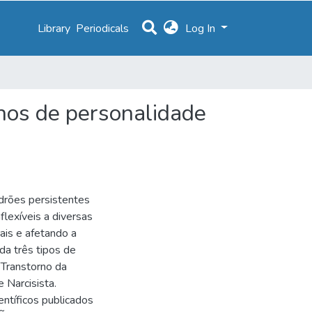
Library
Periodicals
Log In
rnos de personalidade
rões persistentes
exíveis a diversas
ais e afetando a
da três tipos de
 Transtorno da
 Narcisista.
ntíficos publicados