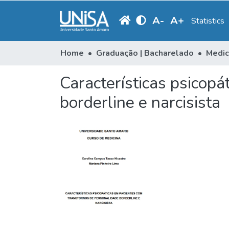
A
-
A
+
Statistics
Home
Graduação | Bacharelado
Medic
Características psicop
borderline e narcisista