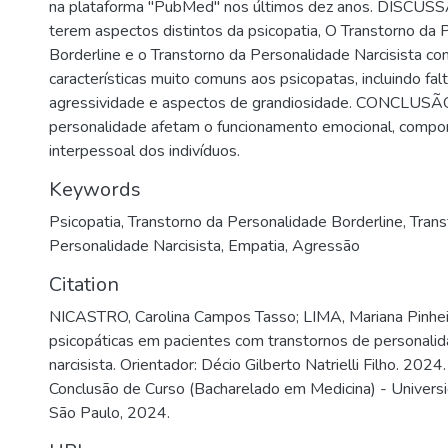
na plataforma "PubMed" nos últimos dez anos. DISCUS
terem aspectos distintos da psicopatia, O Transtorno da 
Borderline e o Transtorno da Personalidade Narcisista co
características muito comuns aos psicopatas, incluindo fal
agressividade e aspectos de grandiosidade. CONCLUSÃO
personalidade afetam o funcionamento emocional, compo
interpessoal dos indivíduos.
Keywords
Psicopatia
,
Transtorno da Personalidade Borderline
,
Trans
Personalidade Narcisista
,
Empatia
,
Agressão
Citation
NICASTRO, Carolina Campos Tasso; LIMA, Mariana Pinheiro
psicopáticas em pacientes com transtornos de personalid
narcisista. Orientador: Décio Gilberto Natrielli Filho. 2024
Conclusão de Curso (Bacharelado em Medicina) - Univers
São Paulo, 2024.