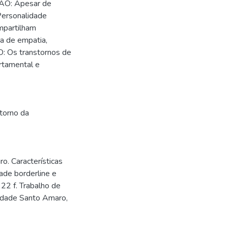
SÃO: Apesar de
Personalidade
mpartilham
ta de empatia,
: Os transtornos de
rtamental e
torno da
. Características
ade borderline e
. 22 f. Trabalho de
idade Santo Amaro,