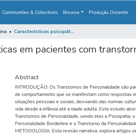
Communities & Collections
Browse
Produção Docente
ina
Características psicopáticas em pacientes com transtornos de personalidade borderline e narcisista
áticas em pacientes com transto
Abstract
INTRODUÇÃO: Os Transtornos de Personalidade são pad
de comportamento que se manifestam como respostas infl
situações pessoais e sociais, desviando das normas cultur
vida desde a infância até a idade adulta. Este estudo abor
Transtornos de Personalidade, sendo eles a Psicopatia, o
Personalidade Borderline e o Transtorno da Personalidade
METODOLOGIA: Esta revisão narrativa, explora artigos cie