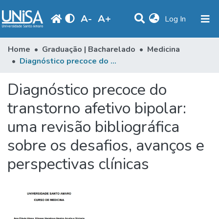
A
-
A
+
(current)
Log In
Statistics
Home
Graduação | Bacharelado
Medicina
Diagnóstico precoce do transtorno afetivo bipolar: uma revisão bibliográfica sobre os desafios, avanços e perspectivas clínicas
Communities & Collections
Diagnóstico precoce do
Browse
transtorno afetivo bipolar:
Produção Docente
uma revisão bibliográfica
Library
sobre os desafios, avanços e
Periodicals
perspectivas clínicas