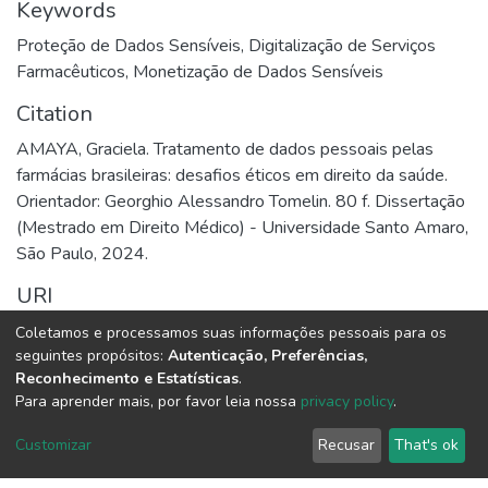
Keywords
Proteção de Dados Sensíveis
,
Digitalização de Serviços
Farmacêuticos
,
Monetização de Dados Sensíveis
Citation
AMAYA, Graciela. Tratamento de dados pessoais pelas
farmácias brasileiras: desafios éticos em direito da saúde.
Orientador: Georghio Alessandro Tomelin. 80 f. Dissertação
(Mestrado em Direito Médico) - Universidade Santo Amaro,
São Paulo, 2024.
URI
http://dspace.unisa.br/handle/123456789/2920
Coletamos e processamos suas informações pessoais para os
seguintes propósitos:
Autenticação, Preferências,
Collections
Reconhecimento e Estatísticas
.
Para aprender mais, por favor leia nossa
privacy policy
.
Mestrado em Direito Médico
Customizar
Recusar
That's ok
Full item page