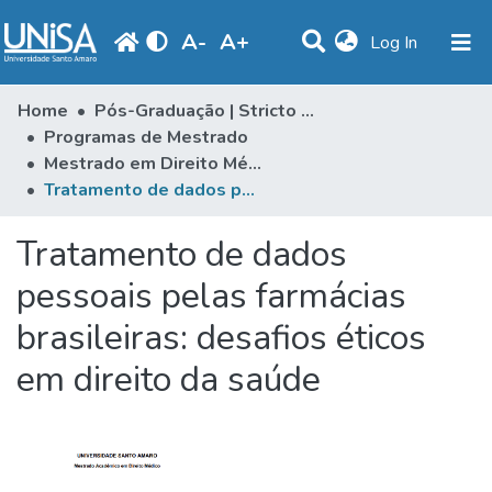
A
-
A
+
(current)
Log In
Statistics
Home
Pós-Graduação | Stricto Sensu
Programas de Mestrado
Communities & Collections
Mestrado em Direito Médico
Tratamento de dados pessoais pelas farmácias brasileiras: desafios éticos em direito da saúde
Browse
Produção Docente
Tratamento de dados
Library
pessoais pelas farmácias
brasileiras: desafios éticos
Periodicals
em direito da saúde