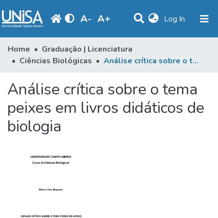
A
-
A
+
(current)
Log In
Statistics
Home
Graduação | Licenciatura
Ciências Biológicas
Análise crítica sobre o tema peixes em livros didáticos de biologia
Communities & Collections
Análise crítica sobre o tema
Browse
peixes em livros didáticos de
Produção Docente
biologia
Library
Periodicals