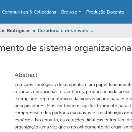
Communities & Collections
Browse
Produção Docente
ias Biológicas
Curadoria e desenvolvimento de sistema organizacional de coleções zoológicas didáticas
mento de sistema organizaciona
Abstract
Coleções zoológicas desempenham um papel fundamenta
recursos educacionais e científicos, proporcionando acesso
exemplares representativos da biodiversidade para estu
pesquisadores. Elas contribuem significativamente para a p
compreensão dos padrões evolutivos e a distribuição geo
espécies. No entanto, as coleções didáticas enfrentam de
organização, uma vez que o reconhecimento de organism