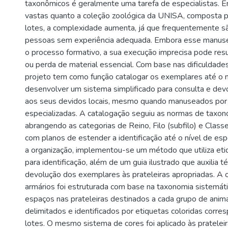
taxonômicos é geralmente uma tarefa de especialistas. 
vastas quanto a coleção zoológica da UNISA, composta 
lotes, a complexidade aumenta, já que frequentemente 
pessoas sem experiência adequada. Embora esse manuseio
o processo formativo, a sua execução imprecisa pode res
ou perda de material essencial. Com base nas dificuldad
projeto tem como função catalogar os exemplares até o n
desenvolver um sistema simplificado para consulta e dev
aos seus devidos locais, mesmo quando manuseados por
especializadas. A catalogação seguiu as normas de taxon
abrangendo as categorias de Reino, Filo (subfilo) e Clas
com planos de estender a identificação até o nível de esp
a organização, implementou-se um método que utiliza eti
para identificação, além de um guia ilustrado que auxilia t
devolução dos exemplares às prateleiras apropriadas. A 
armários foi estruturada com base na taxonomia sistemáti
espaços nas prateleiras destinados a cada grupo de anim
delimitados e identificados por etiquetas coloridas corr
lotes. O mesmo sistema de cores foi aplicado às pratelei