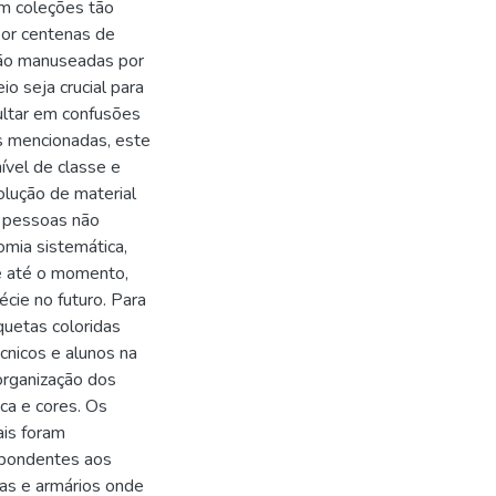
Em coleções tão
por centenas de
são manuseadas por
 seja crucial para
ultar em confusões
es mencionadas, este
ível de classe e
olução de material
 pessoas não
omia sistemática,
se até o momento,
écie no futuro. Para
quetas coloridas
écnicos e alunos na
organização dos
ca e cores. Os
ais foram
espondentes aos
ras e armários onde