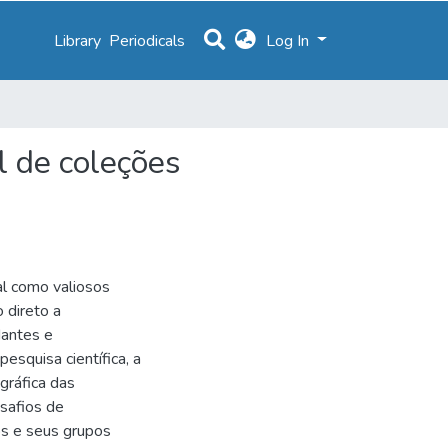
Library
Periodicals
Log In
l de coleções
l como valiosos
 direto a
dantes e
esquisa científica, a
gráfica das
safios de
os e seus grupos