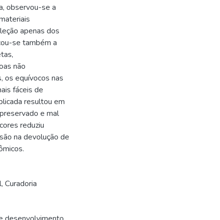
a, observou-se a
materiais
oleção apenas dos
ificou-se também a
tas,
soas não
, os equívocos nas
ais fáceis de
aplicada resultou em
l preservado e mal
cores reduziu
isão na devolução de
ômicos.
l
,
Curadoria
e desenvolvimento