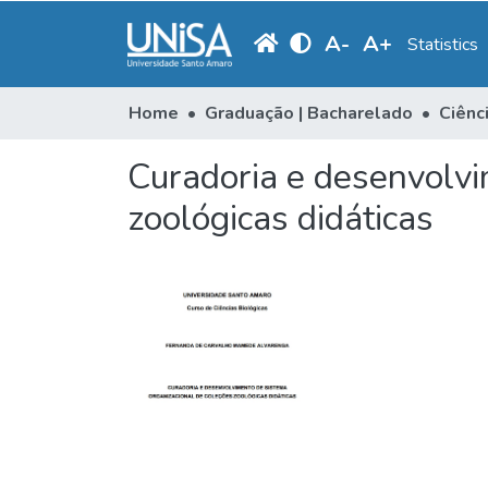
A
-
A
+
Statistics
Home
Graduação | Bacharelado
Ciênc
Curadoria e desenvolvi
zoológicas didáticas