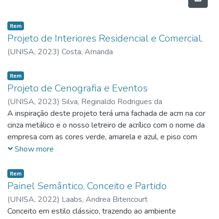
Item
Projeto de Interiores Residencial e Comercial.
(
UNISA,
2023
)
Costa, Amanda
Item
Projeto de Cenografia e Eventos
(
UNISA,
2023
)
Silva, Reginaldo Rodrigues da
A inspiração deste projeto terá uma fachada de acm na cor
cinza metálico e o nosso letreiro de acrílico com o nome da
empresa com as cores verde, amarela e azul, e piso com
duas cores de piso vinílico, a mesa e expositor adesivar com
Show more
adesivo marmorizado, e na parede de blindex colocar os
papeis de parede com led, os acrílicos colocar na forma
Item
horizontal na parte sperior do estand e exaltar todos os
Painel Semântico, Conceito e Partido
produtos que a empresa consegue fornercer para seu
(
UNISA,
2022
)
Laabs, Andrea Bitencourt
cliente final.
Conceito em estilo clássico, trazendo ao ambiente