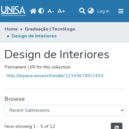
A
-
A
+
(current)
Log In
Statistics
Home
Graduação | Tecnólogo
Design de Interiores
Communities & Collections
Design de Interiores
Browse
Produção Docente
Permanent URI for this collection
Library
http://dspace.unisa.br/handle/123456789/2453
Periodicals
Browse
Recent Submissions
Now showing
1 - 5 of 12