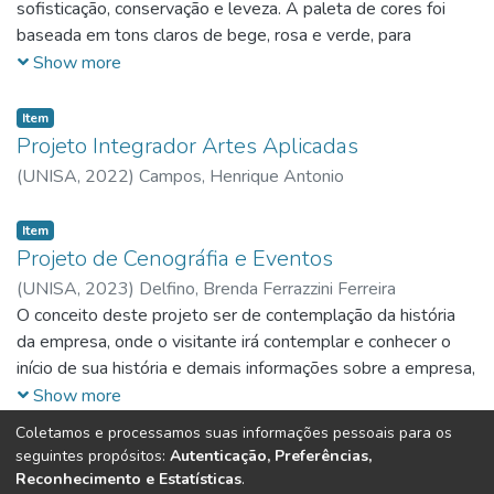
sofisticação, conservação e leveza. A paleta de cores foi
baseada em tons claros de bege, rosa e verde, para
transmitir aconchego, confiança e tranquilidade
Show more
Item
Projeto Integrador Artes Aplicadas
(
UNISA,
2022
)
Campos, Henrique Antonio
Item
Projeto de Cenográfia e Eventos
(
UNISA,
2023
)
Delfino, Brenda Ferrazzini Ferreira
O conceito deste projeto ser de contemplação da história
da empresa, onde o visitante irá contemplar e conhecer o
início de sua história e demais informações sobre a empresa,
e quando chegar no expositor do meio, irá conhecer o atual
Show more
momento da empresa.
Coletamos e processamos suas informações pessoais para os
(current)
seguintes propósitos:
Autenticação, Preferências,
«
1
2
3
»
Reconhecimento e Estatísticas
.