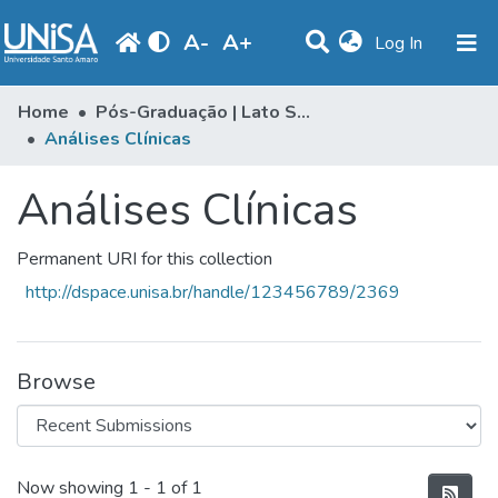
A
-
A
+
(current)
Log In
Statistics
Home
Pós-Graduação | Lato Sensu
Análises Clínicas
Communities & Collections
Análises Clínicas
Browse
Produção Docente
Permanent URI for this collection
Library
http://dspace.unisa.br/handle/123456789/2369
Periodicals
Browse
Recent Submissions
Now showing
1 - 1 of 1