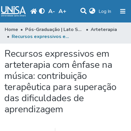
A
-
A
+
(current)
Log In
Statistics
Home
Pós-Graduação | Lato Sensu
Arteterapia
Recursos expressivos em arteterapia com ênfase na música: contribuição terapêutica para superação das dificuldades de aprendizagem
Communities & Collections
Recursos expressivos em
Browse
arteterapia com ênfase na
Produção Docente
música: contribuição
Library
terapêutica para superação
Periodicals
das dificuldades de
aprendizagem