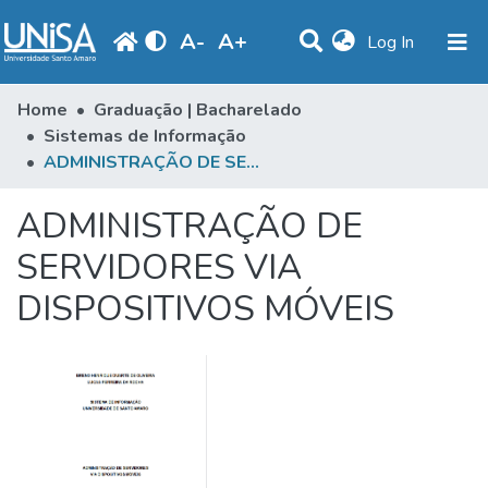
A
-
A
+
(current)
Log In
Statistics
Home
Graduação | Bacharelado
Sistemas de Informação
Communities & Collections
ADMINISTRAÇÃO DE SERVIDORES VIA DISPOSITIVOS MÓVEIS
Browse
ADMINISTRAÇÃO DE
Produção Docente
SERVIDORES VIA
Library
DISPOSITIVOS MÓVEIS
Periodicals