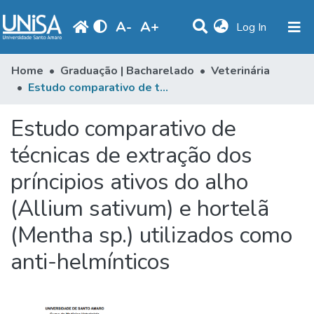
A
-
A
+
(current)
Log In
Statistics
Home
Graduação | Bacharelado
Veterinária
Estudo comparativo de técnicas de extração dos príncipios ativos do alho (Allium sativum) e hortelã (Mentha sp.) utilizados como anti-helmínticos
Communities & Collections
Estudo comparativo de
Browse
técnicas de extração dos
Produção Docente
príncipios ativos do alho
Library
(Allium sativum) e hortelã
Periodicals
(Mentha sp.) utilizados como
anti-helmínticos