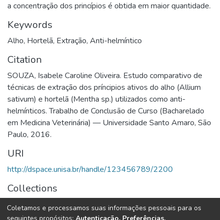
a concentração dos princípios é obtida em maior quantidade.
Keywords
Alho
,
Hortelã
,
Extração
,
Anti-helmíntico
Citation
SOUZA, Isabele Caroline Oliveira. Estudo comparativo de
técnicas de extração dos príncipios ativos do alho (Allium
sativum) e hortelã (Mentha sp.) utilizados como anti-
helmínticos. Trabalho de Conclusão de Curso (Bacharelado
em Medicina Veterinária) — Universidade Santo Amaro, São
Paulo, 2016.
URI
http://dspace.unisa.br/handle/123456789/2200
Collections
Veterinária
Coletamos e processamos suas informações pessoais para os
seguintes propósitos:
Autenticação, Preferências,