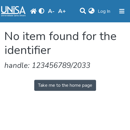
A
-
A
+
(current)
Log In
Communities & Collections
No item found for the
Browse
identifier
Produção Docente
Library
handle: 123456789/2033
Periodicals
Take me to the home page