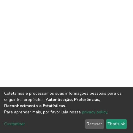
Coletamos e processamos suas informações pessoais para os
seguintes propósitos:
Autenticação, Preferências,
Reconhecimento e Estatísticas
.
Para aprender mais, por favor leia nossa
privacy policy
.
DSpace software
copyright © 2002-2026
LYRASIS
Customizar
Recusar
That's ok
Cookie settings
Send Feedback