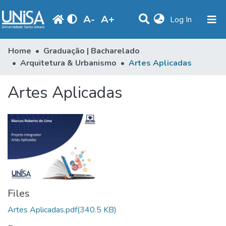
A
-
A
+
(current)
Log In
Statistics
Home
Graduação | Bacharelado
Arquitetura & Urbanismo
Artes Aplicadas
Communities & Collections
Artes Aplicadas
Browse
Produção Docente
Library
Periodicals
Files
Artes Aplicadas.pdf
(340.5 KB)