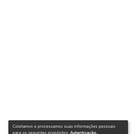
Coletamos e processamos suas informações pessoais
para os seguintes propósitos:
Autenticação,