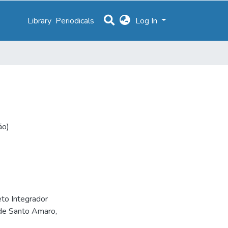
Library
Periodicals
Log In
ão)
eto Integrador
de Santo Amaro,