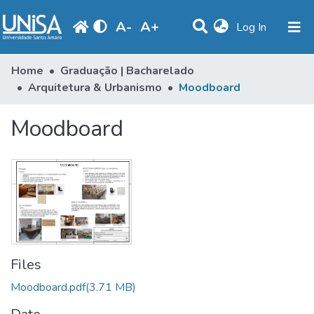
A
-
A
+
(current)
Log In
Statistics
Home
Graduação | Bacharelado
Arquitetura & Urbanismo
Moodboard
Communities & Collections
Moodboard
Browse
Produção Docente
Library
Periodicals
Files
Moodboard.pdf
(3.71 MB)