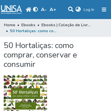
A
-
A
+
(current)
Log In
Statistics
Home
Ebooks
Ebooks | Coleção de Livros
50 Hortaliças: como comprar, conservar e consumir
Communities & Collections
50 Hortaliças: como
Browse
comprar, conservar e
Produção Docente
consumir
Library
Periodicals