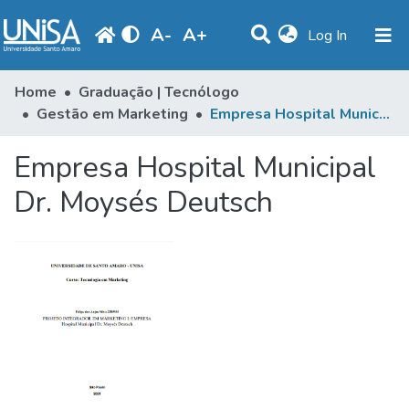
A
-
A
+
(current)
Log In
Statistics
Home
Graduação | Tecnólogo
Gestão em Marketing
Empresa Hospital Municipal Dr. Moysés Deutsch
Communities & Collections
Empresa Hospital Municipal
Browse
Dr. Moysés Deutsch
Produção Docente
Library
Periodicals