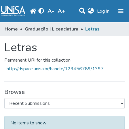
A
-
A
+
(current)
Log In
Statistics
Home
Graduação | Licenciatura
Letras
Communities & Collections
Letras
Browse
Permanent URI for this collection
Produção Docente
http://dspace.unisa.br/handle/123456789/1397
Library
Periodicals
Browse
Recent Submissions
No items to show