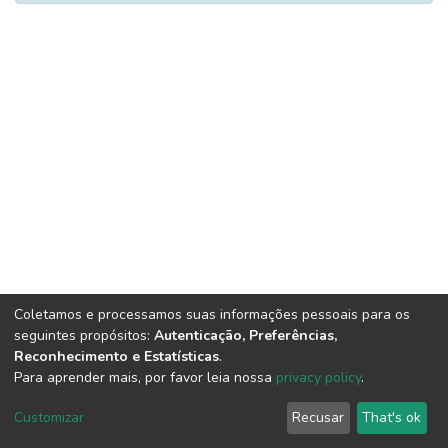
Coletamos e processamos suas informações pessoais para os
seguintes propósitos:
Autenticação, Preferências,
Reconhecimento e Estatísticas
.
Para aprender mais, por favor leia nossa
privacy policy
.
DSpace software
copyright © 2002-2026
LYRASIS
Customizar
Recusar
That's ok
Cookie settings
Send Feedback