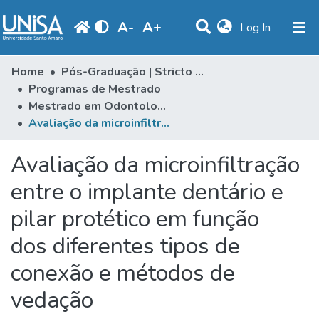
A
-
A
+
(current)
Log In
Statistics
Home
Pós-Graduação | Stricto Sensu
Programas de Mestrado
Communities & Collections
Mestrado em Odontologia
Avaliação da microinfiltração entre o implante dentário e pilar protético em função dos diferentes tipos de conexão e métodos de vedação
Browse
Produção Docente
Avaliação da microinfiltração
Library
entre o implante dentário e
pilar protético em função
Periodicals
dos diferentes tipos de
conexão e métodos de
vedação