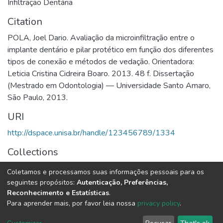
Infiltração Dentária
Citation
POLA, Joel Dario. Avaliação da microinfiltração entre o
implante dentário e pilar protético em função dos diferentes
tipos de conexão e métodos de vedação. Orientadora:
Leticia Cristina Cidreira Boaro. 2013. 48 f. Dissertação
(Mestrado em Odontologia) — Universidade Santo Amaro,
São Paulo, 2013.
URI
http://dspace.unisa.br/handle/123456789/1334
Collections
Mestrado em Odontologia
Coletamos e processamos suas informações pessoais para os
seguintes propósitos:
Autenticação, Preferências,
Full item page
Reconhecimento e Estatísticas
.
Para aprender mais, por favor leia nossa
privacy policy
.
DSpace software
copyright © 2002-2026
LYRASIS