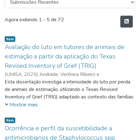
Submissões Recentes
Agora exibindo
1 - 5 de 72
Item
Avaliação do luto em tutores de animais de
estimação a partir da aplicação do Texas
Revised Inventory of Grief (TRIG)
(
UNISA,
2025
)
Andrade, Verônica Ribeiro e
Esta dissertação investiga a intensidade do luto por perda
de animais de estimação, utilizando o Texas Revised
Inventory of Grief (TRIG) adaptado ao contexto das famílias
multiespécies. A pesquisa foi realizada com abordagem
Mostrar mais
quantitativa e contou com 965 respostas. O estudo revelou
que o luto prolongado foi o padrão predominante em
Item
72,02% da amostra geral, com destaque para espécies
Ocorrência e perfil da suscetibilidade a
como cães (68,49%), gatos (82,16%), aves (90,91%) e
antimicrobianos de Staphylococcus spp.