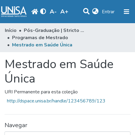
A
-
A
+
(current)
Entrar
Comunidades e Coleções
Início
Pós-Graduação | Stricto Sensu
Programas de Mestrado
Estatísticas
Mestrado em Saúde Única
Navegar
Mestrado em Saúde
Produção Docente
Única
Biblioteca
Periódicos
URI Permanente para esta coleção
http://dspace.unisa.br/handle/123456789/123
Navegar