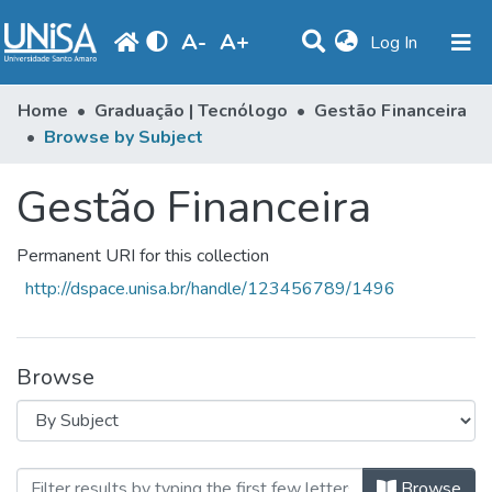
A
-
A
+
(current)
Log In
Communities & Collections
Home
Graduação | Tecnólogo
Gestão Financeira
Browse by Subject
Browse
Gestão Financeira
Produção Docente
Library
Permanent URI for this collection
Periodicals
http://dspace.unisa.br/handle/123456789/1496
Browse
Browsing Gestão Financeira by Subj
Browse