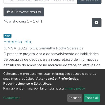
All browse results
Now showing
1 - 1 of 1
Item
Empresa Jota
(
UNISA,
2022
)
Silva, Samantha Rocha Soares da
O presente projeto visa o desenvolvimento de habilidades
de pesquisa de dados para a interpretação de informações
estruturais do ambiente no mercado de trabalho, através de
conceitos que, se praticados, farão toda a diferença dentro
Show more
Coletamos e processamos suas informações pessoais para os
das organizações.
seguintes propósitos:
Autenticação, Preferências,
Reconhecimento e Estatísticas
.
Para aprender mais, por favor leia nossa
privacy policy
.
DSpace software
copyright © 2002-2026
LYRASIS
Customizar
Recusar
That's ok
Cookie settings
Send Feedback