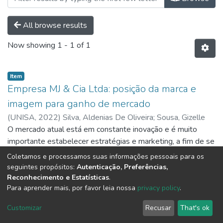
All browse results
Now showing
1 - 1 of 1
Item
Empresa MJ & Cia Ltda: posição da marca e
imagem para ganho de mercado
(
UNISA,
2022
)
Silva, Aldenias De Oliveira
;
Sousa, Gizelle
De Oliveira Moura
O mercado atual está em constante inovação e é muito
importante estabelecer estratégias e marketing, a fim de se
destacar e garantir a sobrevivência e prosperidade da
Coletamos e processamos suas informações pessoais para os
empresa a longo prazo, tendo uma visão clara para atrair
Show more
seguintes propósitos:
Autenticação, Preferências,
mais clientes que se sintam satisfeitos com o serviço
Reconhecimento e Estatísticas
.
Para aprender mais, por favor leia nossa
privacy policy
.
oferecido; Assim, a aplicação das estratégias de marketing
deve ser gerido de forma profissional que garanta a gestão
DSpace software
copyright © 2002-2026
LYRASIS
Customizar
Recusar
That's ok
eficaz dos recursos necessários conseguindo assim uma
Cookie settings
Send Feedback