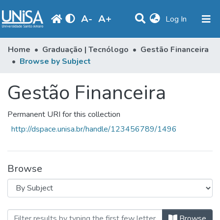
A
-
A
+
(current)
Log In
Communities & Collections
Home
Graduação | Tecnólogo
Gestão Financeira
Browse by Subject
Browse
Gestão Financeira
Produção Docente
Library
Permanent URI for this collection
Periodicals
http://dspace.unisa.br/handle/123456789/1496
Browse
Browsing Gestão Financeira by Su
Browse