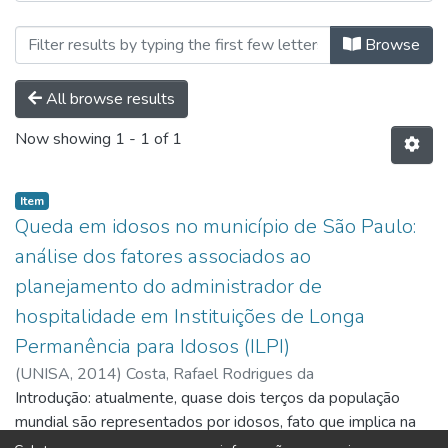
Browsing Pós-Graduação | Stricto
Browse
All browse results
Now showing
1 - 1 of 1
Item
Queda em idosos no município de São Paulo:
análise dos fatores associados ao
planejamento do administrador de
hospitalidade em Instituições de Longa
Permanência para Idosos (ILPI)
(
UNISA,
2014
)
Costa, Rafael Rodrigues da
Introdução: atualmente, quase dois terços da população
mundial são representados por idosos, fato que implica na
necessidade de se estudar melhor essa população e os