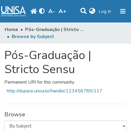
A
-
A
+
(current)
Log In
Communities & Collections
Home
Pós-Graduação | Stricto Sensu
Browse by Subject
Browse
Pós-Graduação |
Produção Docente
Library
Stricto Sensu
Periodicals
Permanent URI for this community
http://dspace.unisa.br/handle/123456789/117
Browse