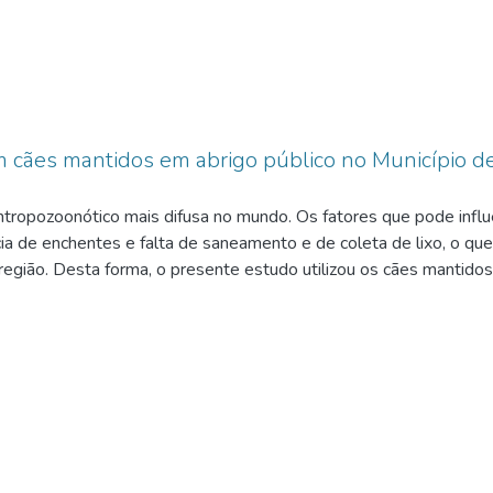
m cães mantidos em abrigo público no Município d
tropozoonótico mais difusa no mundo. Os fatores que pode influ
ia de enchentes e falta de saneamento e de coleta de lixo, o que
região. Desta forma, o presente estudo utilizou os cães mantido
irose no município de Barbacena, MG. O diagnóstico da leptospiros
 antígenos uma coleção de 24 sorovares de Leptospira spp. em 17
ia dos sorovares Canicola (30,4%), Pyrogenes (17,4%), Hebdoma
Também foram encontradas reações positivas para os sorovares 
 que a leptospirose encontra-se amplamente disseminada nos cãe
de cães e dos roedores.