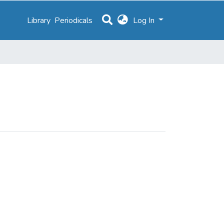
Library
Periodicals
Log In
blico"