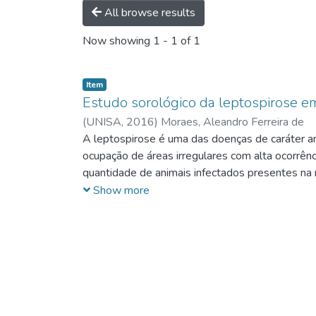
All browse results
Now showing
1 - 1 of 1
Item
Estudo sorológico da leptospirose e
(
UNISA,
2016
)
Moraes, Aleandro Ferreira de
A leptospirose é uma das doenças de caráter an
ocupação de áreas irregulares com alta ocorrênc
quantidade de animais infectados presentes na 
sentinela para verificar a ocorrência de leptosp
Show more
Soroaglutinação Microscópica, utilizando como
encontrada foi de 13,44%, com maior frequênc
Icterohaemorrhagiae (8,7%) e Wolffi (8,7%). 
de (4,3%). Os resultados deste estudo indicam
reforça a importância do controle populacional 