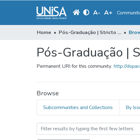
A
-
A
+
Communitie
Home
Pós-Graduação | Stricto Sensu
Brow
Pós-Graduação | S
Permanent URI for this community
http://dspa
Browse
Subcommunities and Collections
By Iss
Browsing Pós-Graduação | 