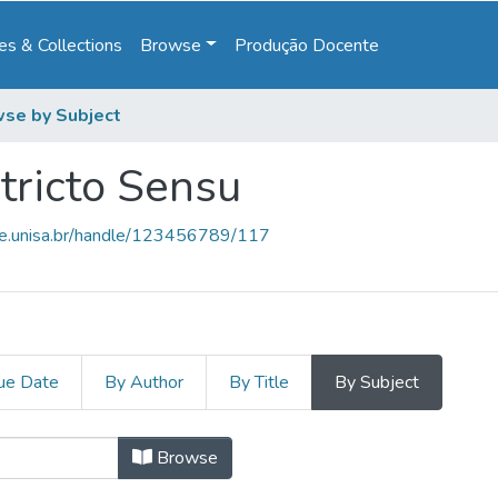
s & Collections
Browse
Produção Docente
se by Subject
tricto Sensu
ce.unisa.br/handle/123456789/117
ue Date
By Author
By Title
By Subject
Stricto Sensu by Subject "Abrigo Pú
Browse