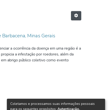
e Barbacena, Minas Gerais
enciar a ocorrência da doença em uma região é a
 propicia a infestação por roedores, além da
s em abrigo público coletivo como evento
e foi realizado por meio da técnica de
2 amostras de soro canino. A prevalência
dis (13%), Cynopteri (8,7%),
Grippotyphosa e Shermani ambos com frequência
s recolhidos e mantidos pelo abrigo, o que
Coletamos e processamos suas informações pessoais
para os seguintes propósitos:
Autenticação,