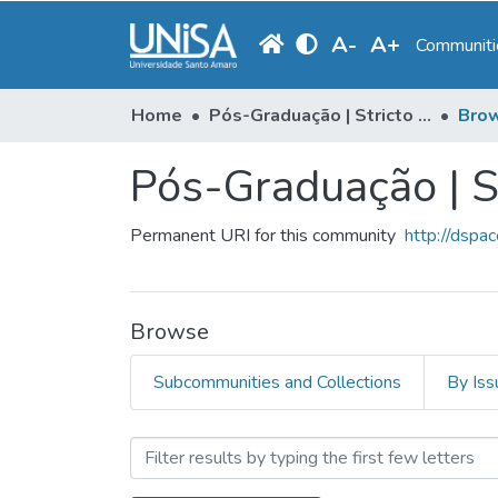
A
-
A
+
Communitie
Home
Pós-Graduação | Stricto Sensu
Brow
Pós-Graduação | S
Permanent URI for this community
http://dspa
Browse
Subcommunities and Collections
By Iss
Browsing Pós-Graduação | 