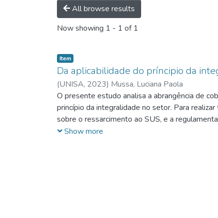
All browse results
Now showing
1 - 1 of 1
Item
Da aplicabilidade do príncipio da in
(
UNISA,
2023
)
Mussa, Luciana Paola
O presente estudo analisa a abrangência de cob
princípio da integralidade no setor. Para realiza
sobre o ressarcimento ao SUS, e a regulamenta
reguladora, atribuído pela Lei no 9.961/ 2000.
Show more
ao cidadão considerando todos os níveis de ate