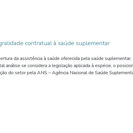
tegralidade contratual à saúde suplementar
ertura da assistência à saúde oferecida pela saúde suplementar, 
r tal análise se considera a legislação aplicada à espécie, o posici
ção do setor pela ANS – Agência Nacional de Saúde Suplementar
 Faz-se uma reflexão sobre a problemática da saúde suplementar,
nção, excepcionado apenas as hipóteses trazidas na Lei nº 9.65