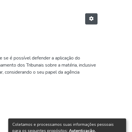
e se é possível defender a aplicação do
onamento dos Tribunais sobre a matéria, inclusive
, considerando o seu papel da agência
 os desafios atuais, e o oferecimento de saúde
6/1.998 e o segmento de assistência contratado.
Coletamos e processamos suas informações pessoais
para os seguintes propósitos:
Autenticação,