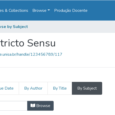
s & Collections
Browse
Produção Docente
se by Subject
tricto Sensu
ce.unisa.br/handle/123456789/117
ue Date
By Author
By Title
By Subject
Stricto Sensu by Subject "Abrangên
Browse