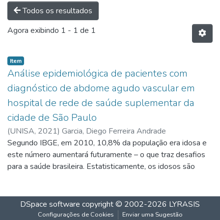
Todos os resultados
Agora exibindo
1 - 1 de 1
Item
Análise epidemiológica de pacientes com
diagnóstico de abdome agudo vascular em
hospital de rede de saúde suplementar da
cidade de São Paulo
(
UNISA,
2021
)
Garcia, Diego Ferreira Andrade
Segundo IBGE, em 2010, 10,8% da população era idosa e
este número aumentará futuramente – o que traz desafios
para a saúde brasileira. Estatisticamente, os idosos são
muito submetidos a cirurgias, dentre elas, por abdome
agudo. Objetivo: Avaliar perfil epidemiológico, clínica e
prognóstico de pacientes de um hospital com Abdome
DSpace software
copyright © 2002-2026
LYRASIS
Agudo Vascular, enquadrados como Isquemia Mesentérica
Configurações de Cookies
Enviar uma Sugestão