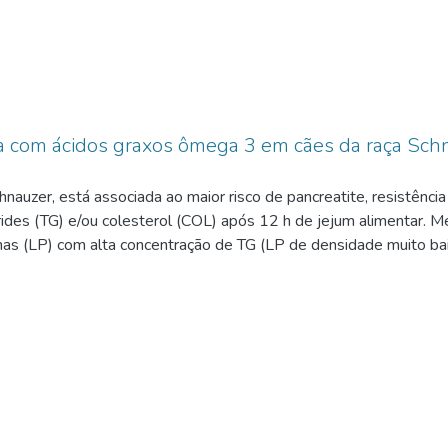
ia com ácidos graxos ômega 3 em cães da raça Sch
hnauzer, está associada ao maior risco de pancreatite, resistência
érides (TG) e/ou colesterol (COL) após 12 h de jejum alimentar.
nas (LP) com alta concentração de TG (LP de densidade muito ba
o da hiperlipidemia primária deve ser realizado a partir da exclu
esente trabalho investigou a eficácia terapêutica dos ácidos gr
lipidemia primária foram distribuídos em dois grupos: Grupo 1, n 
 desvio) de 7,25 ± 1,22 kg que foram submetidos ao tratamen
hipocalórica com baixo teor de gordura (Equilíbrio Veterinary O&
 peso de 8,36 ± 1,51 kg, tratados somente com ômega-3 (OGRAX
smáticas de TG e COL e perfil das LP (LP de densidade muito ba
 tratamento. As concentrações de TG e COL, expressas em mg/dL