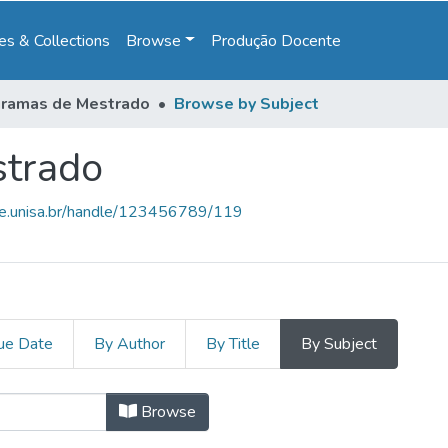
s & Collections
Browse
Produção Docente
ramas de Mestrado
Browse by Subject
trado
ce.unisa.br/handle/123456789/119
ue Date
By Author
By Title
By Subject
strado by Subject "Ácidos graxos"
Browse