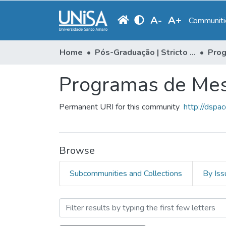
A
-
A
+
Communitie
Home
Pós-Graduação | Stricto Sensu
Prog
Programas de Mes
Permanent URI for this community
http://dspa
Browse
Subcommunities and Collections
By Iss
Browsing Programas de Me