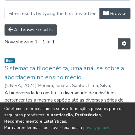
Browsing Graduação | Licenciatura 
Browse
All browse results
Now showing
1 - 1 of 1
Item
Sistemática filogenética, uma análise sobre a
abordagem no ensino médio
(
UNISA,
2021
)
Pereira, Jonatas Santos Lima
;
Silva,
Guilherme José da Costa
A biodiversidade constitui a diversidade de indivíduos
pertencentes à mesma espécie até as diversas séries de
espécies, gêneros, famílias e outros níveis superiores. Ao
Coletamos e processamos suas informações pessoais para os
longo da história da humanidade, buscamos desenvolver
Show more
seguintes propósitos:
Autenticação, Preferências,
Reconhecimento e Estatísticas
.
termos objetivando à ordenação e a determinação dos
Para aprender mais, por favor leia nossa
privacy policy
.
conhecimentos (incluindo as relações hierárquicas) dos