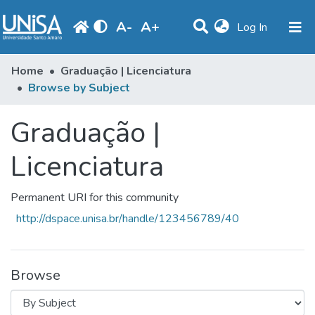
A
-
A
+
(current)
Log In
Communities & Collections
Home
Graduação | Licenciatura
Browse by Subject
Browse
Graduação |
Produção Docente
Library
Licenciatura
Periodicals
Permanent URI for this community
http://dspace.unisa.br/handle/123456789/40
Browse