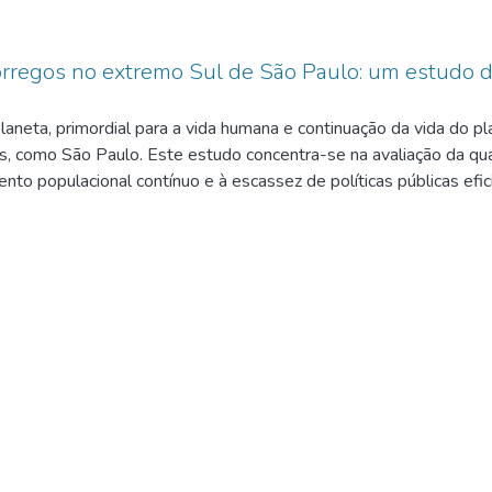
órregos no extremo Sul de São Paulo: um estudo do
planeta, primordial para a vida humana e continuação da vida do 
, como São Paulo. Este estudo concentra-se na avaliação da qua
nto populacional contínuo e à escassez de políticas públicas ef
as fontes hídricas e, em seguida, a coleta e análise laboratorial
ições ambientais no trecho do Ribeirão Itaim, com objetivos espe
investigação de políticas públicas voltadas à preservação dos rec
eiros, conhecido por suas áreas de mananciais e diversidade ambie
ualidade, diante do impacto significativo da ocupação inadequad
nal e a poluição da água, destacando a urgência de ações para en
 das ocupações e afluentes no trecho do Ribeirão Itaim, ressaltan
omo um ponto focal crucial para a educação ambiental e recreaçã
 a renovação das bacias do Ribeirão Itaim e construir um futuro s
ões ambientais locais, mas também propõe estratégias práticas 
 na área.