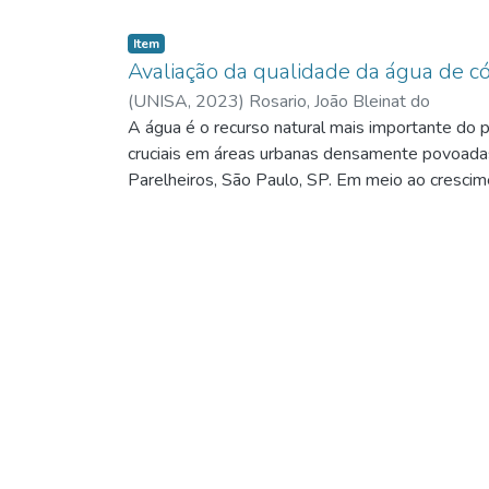
Item
Avaliação da qualidade da água de c
(
UNISA,
2023
)
Rosario, João Bleinat do
A água é o recurso natural mais importante do 
cruciais em áreas urbanas densamente povoadas
Parelheiros, São Paulo, SP. Em meio ao crescime
fases: primeiro, o levantamento de dados sobre 
realizar uma investigação aprofundada das cond
nas margens, a análise da água do ribeirão e a 
Guarapiranga. Ao considerar o distrito de Parelh
de medidas efetivas, incluindo saneamento de q
uma conexão direta entre a densidade populacio
minuciosa identifica a influência significativa
sustentável. Além disso, o Parque Itaim surge c
comunidade local e instituições para impulsionar
apenas contribui para a compreensão das condiç
preservação a longo prazo dos recursos hídricos