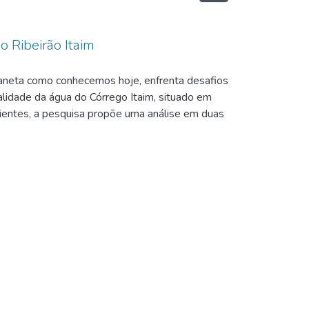
 Ribeirão Itaim
planeta como conhecemos hoje, enfrenta desafios
lidade da água do Córrego Itaim, situado em
icientes, a pesquisa propõe uma análise em duas
 das amostras. O objetivo geral deste estudo é
cíficos que incluem a avaliação das ocupações
ursos hídricos no extremo sul e na Represa do
ntal, a pesquisa destaca a importância crítica
a na qualidade da água. Os resultados revelam
frentar esse desafio ambiental. A análise
do a necessidade de medidas de gestão
o, destacando a importância de parcerias entre a
ustentável para a região. Este estudo não
para promover a sustentabilidade e a