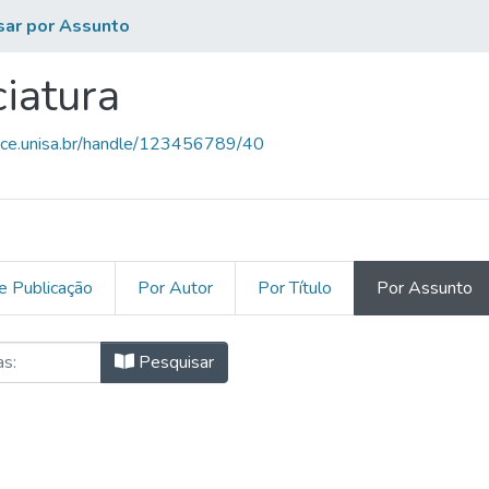
sar por Assunto
iatura
pace.unisa.br/handle/123456789/40
e Publicação
Por Autor
Por Título
Por Assunto
enciatura por Assunto "Água - Anál
Pesquisar