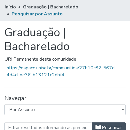
Início
Graduação | Bacharelado
Pesquisar por Assunto
Graduação |
Bacharelado
URI Permanente desta comunidade
https://dspace.unisa.br/communities/27b10c82-567d-
4d4d-be36-b13121c2dbf4
Navegar
Navegando Graduação | Bacharelad
Pesquisar