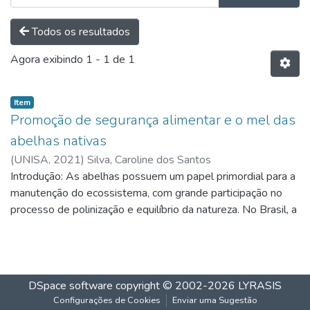
Todos os resultados
Agora exibindo
1 - 1 de 1
Item
Promoção de segurança alimentar e o mel das
abelhas nativas
(
UNISA,
2021
)
Silva, Caroline dos Santos
Introdução: As abelhas possuem um papel primordial para a
manutenção do ecossistema, com grande participação no
processo de polinização e equilíbrio da natureza. No Brasil, a
abelha nativa tem suma importância na polinização da mata
atlântica o que perpetua o crescimento e manutenção da
natureza. Com o mercado de produtos saudáveis em
crescimento surgem adulterações nos méis brasileiros
DSpace software
copyright © 2002-2026
LYRASIS
inserindo ingredientes que não fazem parte do produto
Configurações de Cookies
Enviar uma Sugestão
original. Com isto, a promoção de segurança alimentar alinha