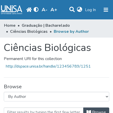
A
-
A
+
(current)
Log In
Communities & Collections
Home
Graduação | Bacharelado
Ciências Biológicas
Browse by Author
Browse
Ciências Biológicas
Produção Docente
Library
Permanent URI for this collection
Periodicals
http://dspace.unisa.br/handle/123456789/1251
Browse
Browsing Ciências Biológicas by A
Browse