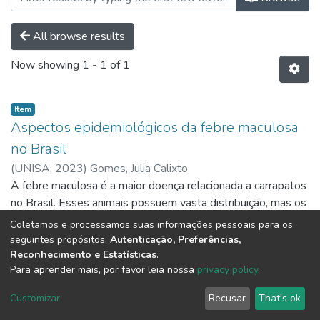
All browse results
Now showing
1 - 1 of 1
Item
Aspectos epidemiológicos da febre maculosa
no Brasil
(
UNISA,
2023
)
Gomes, Julia Calixto
A febre maculosa é a maior doença relacionada a carrapatos
no Brasil. Esses animais possuem vasta distribuição, mas os
casos desta doença estão restritos a algumas regiões.
Coletamos e processamos suas informações pessoais para os
Desde o primeiro relato, observou-se elevada ocorrência e
Show more
seguintes propósitos:
Autenticação, Preferências,
letalidade. Quando a doença reemergiu em 1980, se tornou
Reconhecimento e Estatísticas
.
Para aprender mais, por favor leia nossa
privacy policy
.
um problema /para saúde humana e animal. No Brasil, a
febre maculosa está relacionada ao gênero Amblyomma,
DSpace software
copyright © 2002-2026
LYRASIS
Customizar
Recusar
That's ok
vetores desta doença cujo agente etiológico é a bactéria do
Cookie settings
Send Feedback