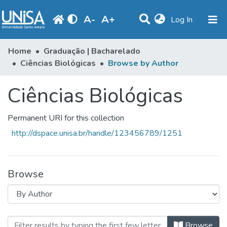
A
-
A
+
(current)
Log In
Communities & Collections
Home
Graduação | Bacharelado
Ciências Biológicas
Browse by Author
Browse
Ciências Biológicas
Produção Docente
Library
Permanent URI for this collection
Periodicals
http://dspace.unisa.br/handle/123456789/1251
Browse
Browsing Ciências Biológicas by A
Browse