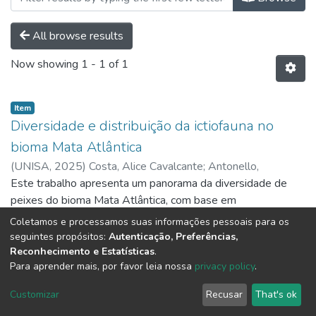
All browse results
Now showing
1 - 1 of 1
Item
Diversidade e distribuição da ictiofauna no
bioma Mata Atlântica
(
UNISA,
2025
)
Costa, Alice Cavalcante
;
Antonello,
Jaqueline Alves de Lucena
Este trabalho apresenta um panorama da diversidade de
peixes do bioma Mata Atlântica, com base em
levantamento bibliográfico. Reconhecida como um dos
Coletamos e processamos suas informações pessoais para os
biomas mais ricos em biodiversidade e, simultaneamente,
Show more
seguintes propósitos:
Autenticação, Preferências,
um dos mais ameaçados do planeta, a Mata Atlântica abriga
Reconhecimento e Estatísticas
.
Para aprender mais, por favor leia nossa
privacy policy
.
uma ampla variedade de ambientes aquáticos que
sustentam uma ictiofauna de água doce altamente diversa e
DSpace software
copyright © 2002-2026
LYRASIS
Customizar
Recusar
That's ok
marcada por elevados índices de endemismo. Apesar de
Cookie settings
Send Feedback