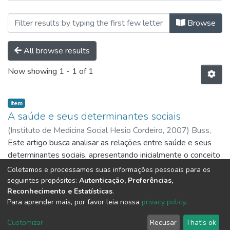
Browsing Ebooks I Capítulos de Liv
Browse
All browse results
Now showing
1 - 1 of 1
Item
A saúde e seus determinantes sociais
(
Instituto de Medicina Social Hesio Cordeiro,
2007
)
Buss,
Paulo Marchiori
Este artigo busca analisar as relações entre saúde e seus
;
Pellegrini Filho, Alberto
determinantes sociais, apresentando inicialmente o conceito
de determinantes sociais de saúde (DSS) e uma breve
Coletamos e processamos suas informações pessoais para os
evolução histórica dos diversos paradigmas explicativos do
Show more
seguintes propósitos:
Autenticação, Preferências,
Reconhecimento e Estatísticas
.
processo saúde/doença no âmbito das sociedades, desde
Para aprender mais, por favor leia nossa
privacy policy
.
meados do século XIX. Em seguida são discutidos os
principais avanços e desafios no estudo dos DSS, com
DSpace software
copyright © 2002-2026
LYRASIS
Customizar
Recusar
That's ok
ênfase em novos enfoques e marcos de referência