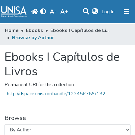
A
-
A
+
(current)
Log In
Communities & Collections
Home
Ebooks
Ebooks I Capítulos de Livros
Browse by Author
Browse
Ebooks I Capítulos de
Produção Docente
Library
Livros
Periodicals
Permanent URI for this collection
http://dspace.unisa.br/handle/123456789/182
Browse