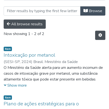
Browsing Ebooks I Capítulos de Liv
Browse
All browse results
Now showing
1 - 2 of 2
Item
Intoxicação por metanol
(
SESI-SP,
2024
)
Brasil. Ministério da Saúde
O Ministério da Saúde alerta para um aumento incomum de
casos de intoxicação grave por metanol, uma substância
altamente tóxica que pode estar presente em bebidas
alcoólicas adulteradas. Casos recentes de intoxicação têm
Show more
sido registrados em diferentes regiões do país, reforçando a
necessidade de vigilância e cuidados imediatos. A
Item
intoxicação por metanol é uma emergência médica que pode
Plano de ações estratégicas para o
levar a sequelas permanentes, como a cegueira, e até a