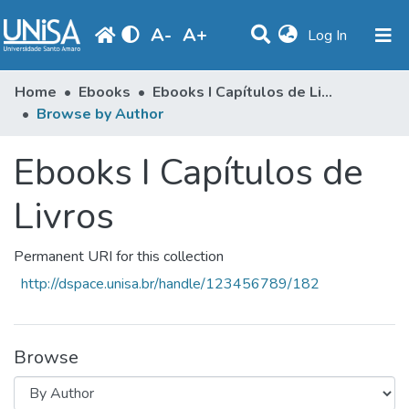
A
-
A
+
(current)
Log In
Communities & Collections
Home
Ebooks
Ebooks I Capítulos de Livros
Browse by Author
Browse
Ebooks I Capítulos de
Produção Docente
Library
Livros
Periodicals
Permanent URI for this collection
http://dspace.unisa.br/handle/123456789/182
Browse