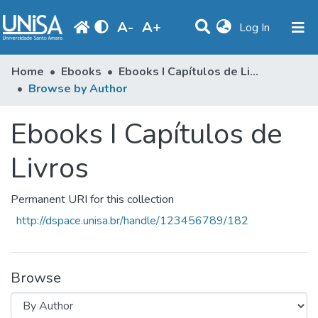
A
-
A
+
(current)
Log In
Communities & Collections
Home
Ebooks
Ebooks I Capítulos de Livros
Browse by Author
Browse
Ebooks I Capítulos de
Produção Docente
Library
Livros
Periodicals
Permanent URI for this collection
http://dspace.unisa.br/handle/123456789/182
Browse