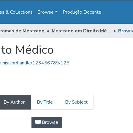
s & Collections
Browse
Produção Docente
ramas de Mestrado
Mestrado em Direito Médico
Brows
ito Médico
e.unisa.br/handle/123456789/125
By Author
By Title
By Subject
ito Médico by Author "Santos, Ana 
Browse