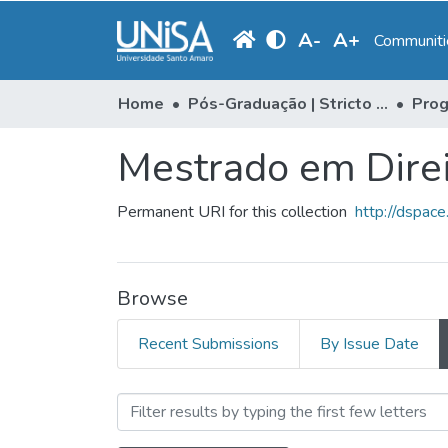
A
-
A
+
Communitie
Home
Pós-Graduação | Stricto Sensu
Prog
Mestrado em Dire
Permanent URI for this collection
http://dspac
Browse
Recent Submissions
By Issue Date
Browsing Mestrado em Dire