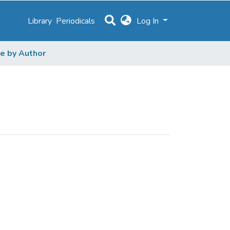
Library
Periodicals
Log In
e by Author
Carolina Moreira"