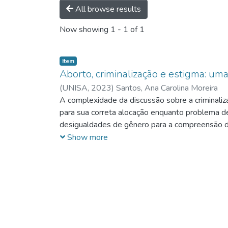
All browse results
Now showing
1 - 1 of 1
Item
Aborto, criminalização e estigma: um
(
UNISA,
2023
)
Santos, Ana Carolina Moreira
A complexidade da discussão sobre a criminaliza
para sua correta alocação enquanto problema de 
desigualdades de gênero para a compreensão da c
que sustentam o Estado Democrático de Direito 
Show more
compreensão da dogmáticajurídico penal inciden
descriminalização do aborto, considerando-se a e
as garantias constitucionais das pessoas que g
dinâmica de enfrentamento do tema, mediante a p
regionalizado não só ao ato de abortamento, ma