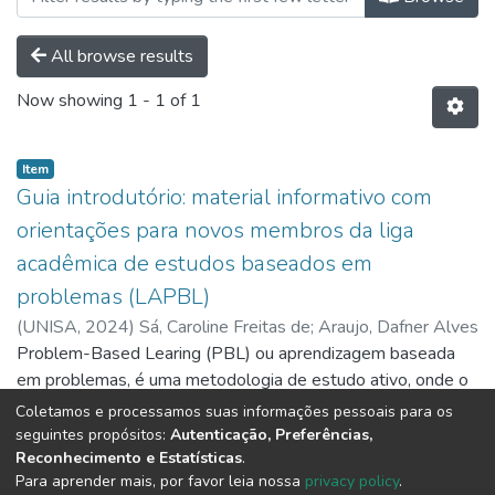
All browse results
Now showing
1 - 1 of 1
Item
Guia introdutório: material informativo com
orientações para novos membros da liga
acadêmica de estudos baseados em
problemas (LAPBL)
(
UNISA,
2024
)
Sá, Caroline Freitas de
;
Araujo, Dafner Alves
de
Problem-Based Learing (PBL) ou aprendizagem baseada
;
Perobelli, Enzo Kuk de Almeida
;
Dias, João Carlos
Moreira
em problemas, é uma metodologia de estudo ativo, onde o
;
Fernandes, Leonardo Marinho
;
Maciel, Livia Mazzo
;
Silva, Mayara Carolina Ribeiro da
responsável pelo aprendizado é o aluno. Neste modelo, o
;
Lima, Gabriel Diogo
;
Lima,
Coletamos e processamos suas informações pessoais para os
Andressa de Fátima Kotleski Thomaz de
professor se presenta apenas como um guia, norteando e
Show more
seguintes propósitos:
Autenticação, Preferências,
Reconhecimento e Estatísticas
.
estimulando o aluno. O discente, por sua vez, deve buscar a
Para aprender mais, por favor leia nossa
privacy policy
.
resolução do problema, buscando assim a autonomia e