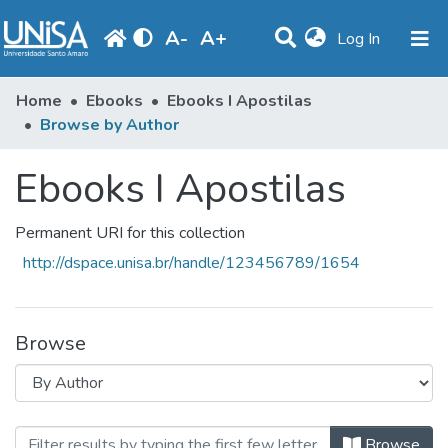
A
-
A
+
(current)
Log In
Communities & Collections
Home
Ebooks
Ebooks I Apostilas
Browse by Author
Browse
Ebooks I Apostilas
Produção Docente
Library
Permanent URI for this collection
Periodicals
http://dspace.unisa.br/handle/123456789/1654
Browse
Browsing Ebooks I Apostilas by Aut
Browse