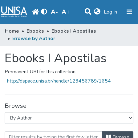
A
-
A
+
(current)
Log In
Communities & Collections
Home
Ebooks
Ebooks I Apostilas
Browse by Author
Browse
Ebooks I Apostilas
Produção Docente
Library
Permanent URI for this collection
Periodicals
http://dspace.unisa.br/handle/123456789/1654
Browse
Browsing Ebooks I Apostilas by Aut
Browse