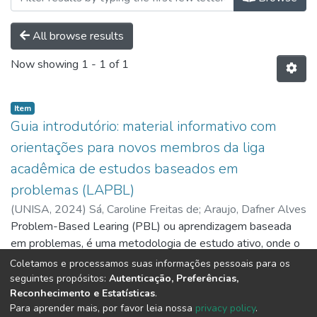
All browse results
Now showing
1 - 1 of 1
Item
Guia introdutório: material informativo com
orientações para novos membros da liga
acadêmica de estudos baseados em
problemas (LAPBL)
(
UNISA,
2024
)
Sá, Caroline Freitas de
;
Araujo, Dafner Alves
de
Problem-Based Learing (PBL) ou aprendizagem baseada
;
Perobelli, Enzo Kuk de Almeida
;
Dias, João Carlos
Moreira
em problemas, é uma metodologia de estudo ativo, onde o
;
Fernandes, Leonardo Marinho
;
Maciel, Livia Mazzo
;
Silva, Mayara Carolina Ribeiro da
responsável pelo aprendizado é o aluno. Neste modelo, o
;
Lima, Gabriel Diogo
;
Lima,
Coletamos e processamos suas informações pessoais para os
Andressa de Fátima Kotleski Thomaz de
professor se presenta apenas como um guia, norteando e
Show more
seguintes propósitos:
Autenticação, Preferências,
Reconhecimento e Estatísticas
.
estimulando o aluno. O discente, por sua vez, deve buscar a
Para aprender mais, por favor leia nossa
privacy policy
.
resolução do problema, buscando assim a autonomia e